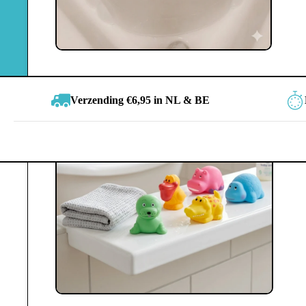
Badspee
Verzending €6,95 in NL & BE
jes
Bij 
str
ge
Onze
tege