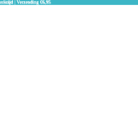
nktijd | Verzending €6,95
nktijd | Verzending €6,95