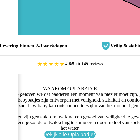
lt
Levering binnen 2-3 werkdagen
Veilig & stab
★★★★★
4.6/5
uit 149 reviews
WAAROM OPLABADJE
Oplabadje geloven we dat badderen een moment van plezier moet zijn,
ess. Onze babybadjes zijn ontworpen met veiligheid, stabiliteit en comfor
dachten, zodat uw baby kan ontspannen terwijl u van het moment geni
 producten zijn gemaakt om uw kind een gevoel van veiligheid te gev
lijkertijd een gezonde ontwikkeling te stimuleren door middel van spel
het water.
Bekijk alle Opla badjes