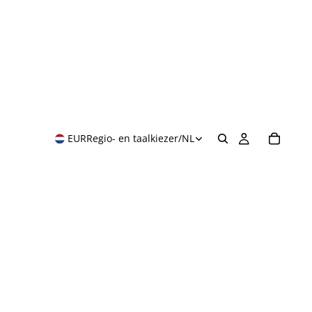
EUR
Regio- en taalkiezer
/
NL