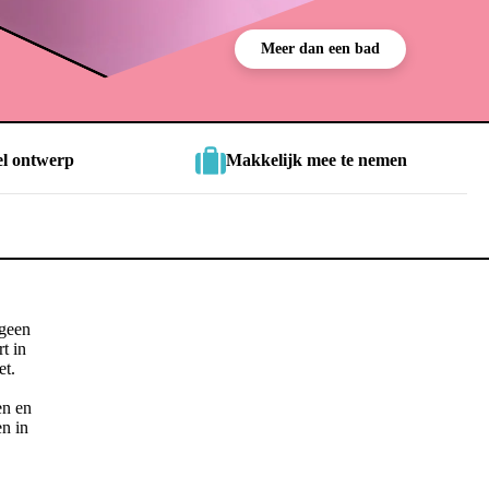
Meer dan een bad
iel ontwerp
Makkelijk mee te nemen
 geen
t in
et.
en en
en in