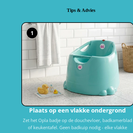
Tips & Advies
1
Plaats op een vlakke ondergrond
Zet het Opla badje op de douchevloer, badkamerblad
of keukentafel. Geen badkuip nodig - elke vlakke