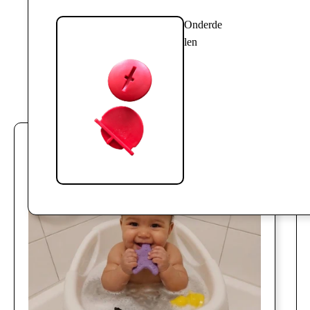
Onderde
len