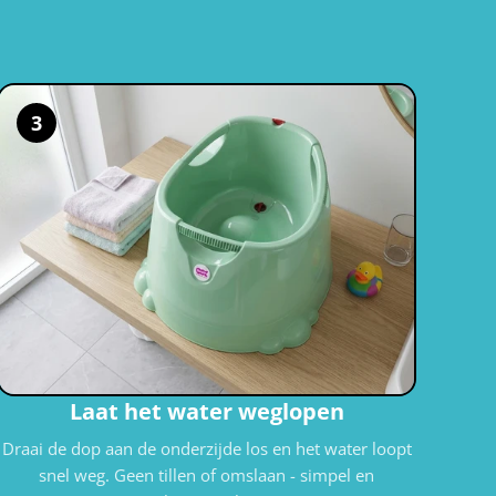
d
3
Laat het water weglopen
Draai de dop aan de onderzijde los en het water loopt
snel weg. Geen tillen of omslaan - simpel en