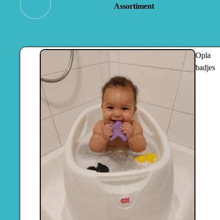
Assortiment
Maak van ba
Opla
badjes
de leukste ti
Geef je kleintje een veilige, comfortabele en plezierige bader
wanneer dan ook.
4.6/5 uit 149 reviews
Bekijk Opla badjes