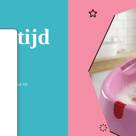
dtijd
jd
varing, waar en