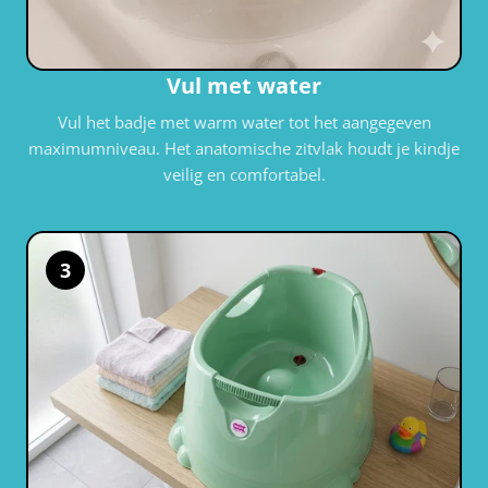
Vul met water
Vul het badje met warm water tot het aangegeven
maximumniveau. Het anatomische zitvlak houdt je kindje
veilig en comfortabel.
3