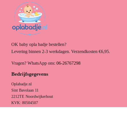
OK baby opla badje bestellen?
Levering binnen 2-3 werkdagen. Verzendkosten €6,95.
Vragen? WhatsApp ons:
06-26767298
Bedrijfsgegevens
Oplabadje.nl
Sint Bavolaan 11
2212TE Noordwijkerhout
KVK: 80504507
Ontworpen door Channify.nl
,
Gebouwd met Shopify