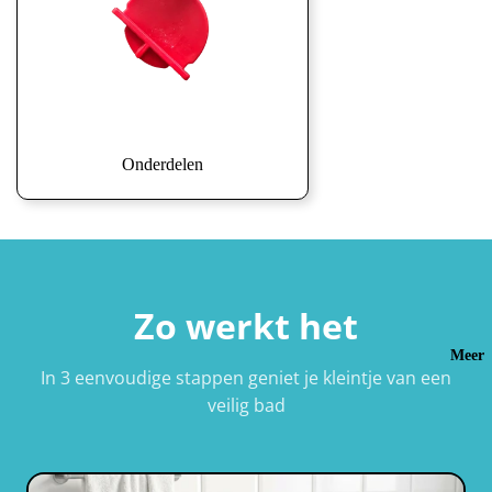
Onderdelen
Zo werkt het
Meer
In 3 eenvoudige stappen geniet je kleintje van een
veilig bad