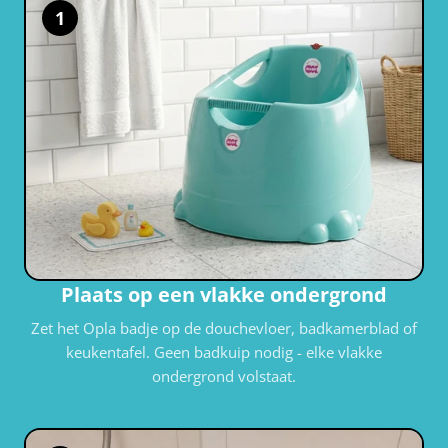
1
Plaats op een vlakke ondergrond
Zet het Opla badje op de douchevloer, badkamerblad of
keukentafel. Geen badkuip nodig - elke vlakke
ondergrond volstaat.