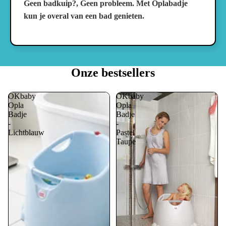
Geen badkuip?, Geen probleem. Met Oplabadje
kun je overal van een bad genieten.
Onze bestsellers
OKbaby
OKbaby
Opla
Opla
Badje
Badje
-
-
Lichtblauw
Pastel
Taupe