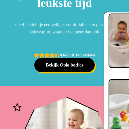
leukste tijd
Geef je kleintje een veilige, comfortabele en plezierige
badervaring, waar en wanneer dan ook.
4.6/5 uit 149 reviews
Bekijk Opla badjes