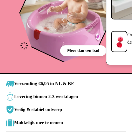
On
de
Meer dan een bad
Verzending €6,95 in NL & BE
Levering binnen 2-3 werkdagen
Veilig & stabiel ontwerp
Makkelijk mee te nemen