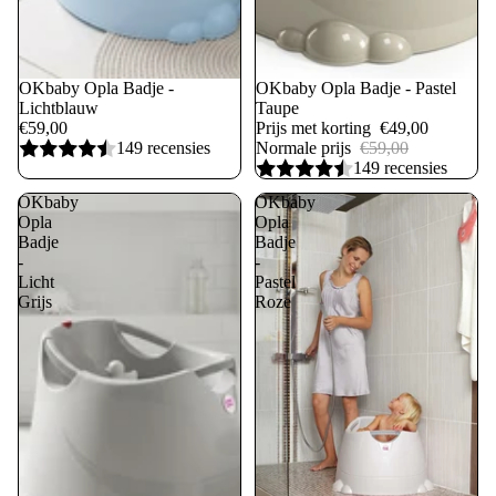
OKbaby Opla Badje -
Uitverkoop
OKbaby Opla Badje - Pastel
Lichtblauw
Taupe
€59,00
Prijs met korting
€49,00
149 recensies
Normale prijs
€59,00
149 recensies
OKbaby
OKbaby
Opla
Opla
Badje
Badje
-
-
Licht
Pastel
Grijs
Roze