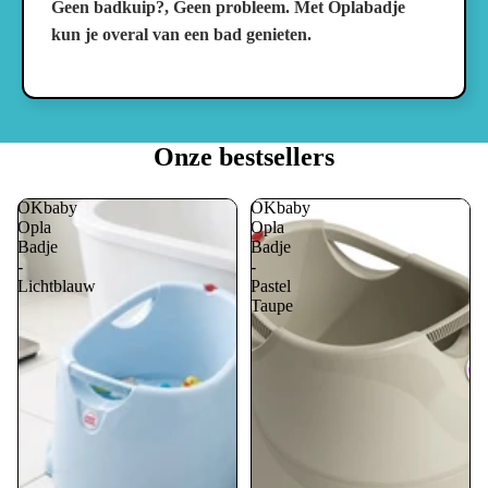
Geen badkuip?, Geen probleem. Met Oplabadje
kun je overal van een bad genieten.
Onze bestsellers
OKbaby
OKbaby
Opla
Opla
Badje
Badje
-
-
Lichtblauw
Pastel
Taupe