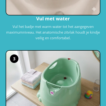
Vul met water
Vul het badje met warm water tot het aangegeven
maximumniveau. Het anatomische zitvlak houdt je kindje
veilig en comfortabel.
3