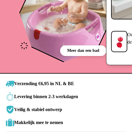
On
de
Meer dan een bad
Verzending €6,95 in NL & BE
Levering binnen 2-3 werkdagen
Veilig & stabiel ontwerp
Makkelijk mee te nemen