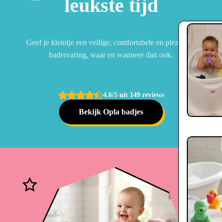
leukste tijd
Geef je kleintje een veilige, comfortabele en plezierige
badervaring, waar en wanneer dan ook.
4.6/5 uit 149 reviews
Bekijk Opla badjes