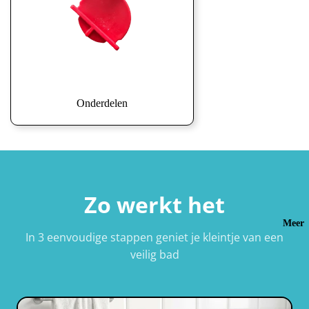
Onderdelen
Zo werkt het
Meer
In 3 eenvoudige stappen geniet je kleintje van een
veilig bad