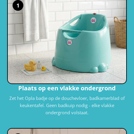
1
Plaats op een vlakke ondergrond
Zet het Opla badje op de douchevloer, badkamerblad of
keukentafel. Geen badkuip nodig - elke vlakke
ondergrond volstaat.