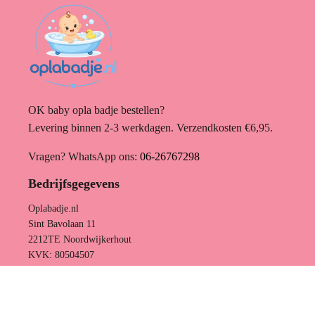
OK baby opla badje bestellen?
Levering binnen 2-3 werkdagen. Verzendkosten €6,95.
Vragen? WhatsApp ons:
06-26767298
Bedrijfsgegevens
Oplabadje.nl
Sint Bavolaan 11
2212TE Noordwijkerhout
KVK: 80504507
Ontworpen door Channify.nl
,
Gebouwd met Shopify