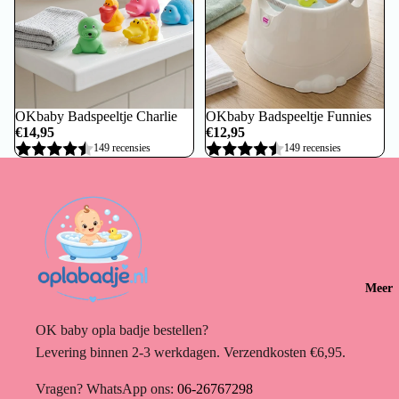
OKbaby Badspeeltje Charlie
OKbaby Badspeeltje Funnies
€14,95
€12,95
149 recensies
149 recensies
Meer
OK baby opla badje bestellen?
Levering binnen 2-3 werkdagen. Verzendkosten €6,95.
Vragen? WhatsApp ons:
06-26767298