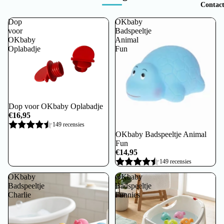
Contac
Dop
OKbaby
voor
Badspeeltje
OKbaby
Animal
Oplabadje
Fun
Dop voor OKbaby Oplabadje
€16,95
149 recensies
OKbaby Badspeeltje Animal
Fun
€14,95
149 recensies
OKbaby
OKbaby
Badspeeltje
Badspeeltje
Charlie
Funnies