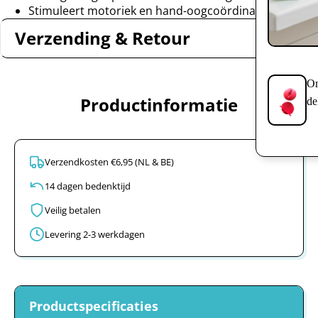
Stimuleert motoriek en hand-oogcoördinatie
Verzending & Retour
On
Productinformatie
de
Verzendkosten €6,95 (NL & BE)
14 dagen bedenktijd
Veilig betalen
Levering 2-3 werkdagen
Productspecificaties