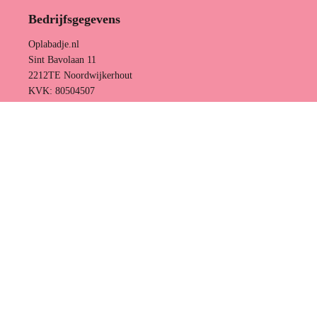
Bedrijfsgegevens
Oplabadje.nl
Sint Bavolaan 11
2212TE Noordwijkerhout
KVK: 80504507
Ontworpen door Channify.nl
,
Gebouwd met Shopify
Privacybeleid
Algemene voorwaarden
Retourbeleid
Verzendbeleid
€14,95
Home
Assortiment
Tips & Advies
Contact
Search
Tips & Advies