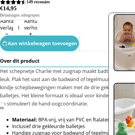
149 recensies
€14,95
Belastingen inbegrepen.
Aantal
Aantal
verlagen
verhogen
Aan winkelwagen toevoegen
Over dit product
Het schepnetje Charlie met zuignap maakt badtijd extra
leuk. Plak het vast aan de badwand of tegelmuur en laat je
kindje schepbewegingen maken met de drie gekleurde
balletjes. Het kleine formaat is ideaal voor kinderhandjes
en stimuleert de hand-oogcoördinatie.
Materiaal:
BPA-vrij, vrij van PVC en ftalaten
Inclusief drie gekleurde balletjes
Handige zuignap voor badwand of tegelmuur